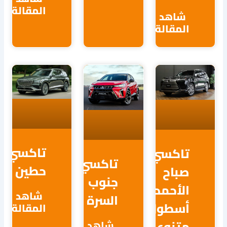
المقالة
اهد
مقالة
تاكسي
اكسي
تاكسي
حطين
باح
جنوب
أحمد:
شاهد
السرة
سطول
المقالة
تنوع
شاهد