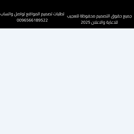
لطلبات تصميم المواقع تواصل واتساب
تصميم محفوظة للعجيب
0096566189522
والاعلان 2025