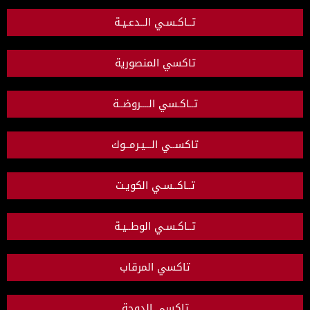
تــاكـسـي الــدعـيـة
تاكسي المنصورية
تــاكـسي الــــروضــة
تاكســي الـــيـرمــوك
تــاكــسـي الكويـت
تــاكـسـي الوطــيـة
تاكسي المرقاب
تاكسي الدوحة