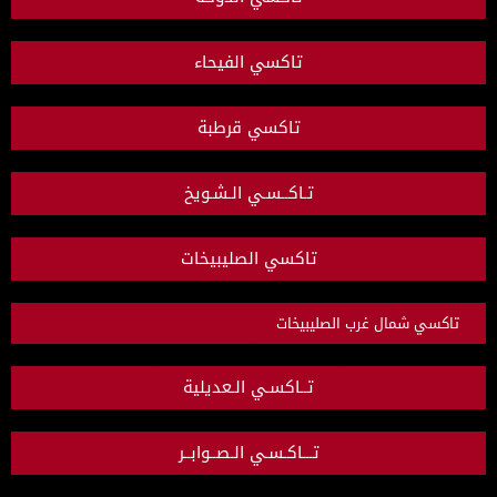
تاكسي الفيحاء
تاكسي قرطبة
تـاكــسـي الـشـويخ
تاكسي الصليبيخات
تاكسي شمال غرب الصليبيخات
تــاكسـي الـعديلية
تـــاكـسـي الـصــوابــر