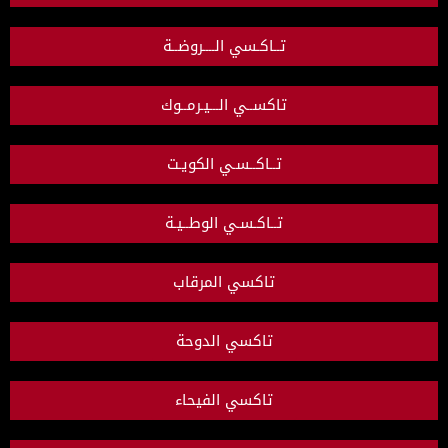
تــاكـسي الــــروضــة
تاكســي الـــيـرمــوك
تــاكــسـي الكويـت
تــاكـسـي الوطــيـة
تاكسي المرقاب
تاكسي الدوحة
تاكسي الفيحاء