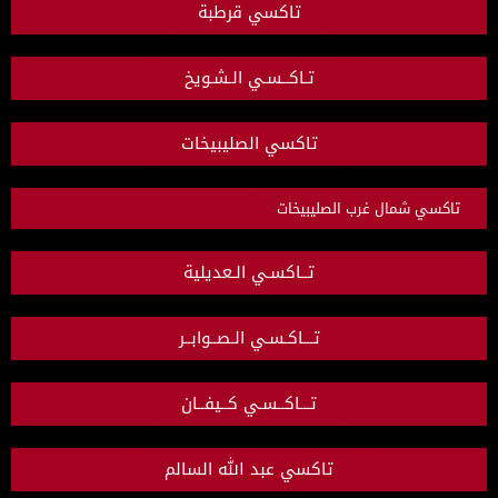
تاكسي قرطبة
تـاكــسـي الـشـويخ
تاكسي الصليبيخات
تاكسي شمال غرب الصليبيخات
تــاكسـي الـعديلية
تـــاكـسـي الـصــوابــر
تـــاكــسـي كــيفــان
تاكسي عبد الله السالم