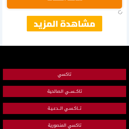
مشاهدة المزيد
تاكسي
تاكــســي الصالحية
تــاكـسـي الــدعـيـة
تاكسي المنصورية