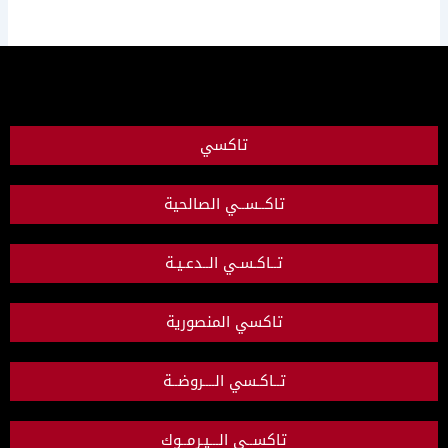
تاكسي
تاكــســي الصالحية
تــاكـسـي الــدعـيـة
تاكسي المنصورية
تــاكـسي الــــروضــة
تاكســي الـــيـرمــوك