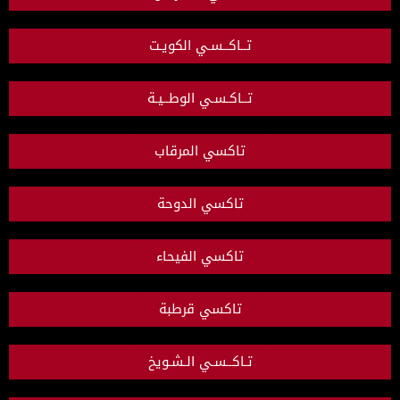
تــاكــسـي الكويـت
تــاكـسـي الوطــيـة
تاكسي المرقاب
تاكسي الدوحة
تاكسي الفيحاء
تاكسي قرطبة
تـاكــسـي الـشـويخ