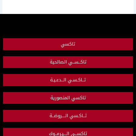
تاكسي
تاكــســي الصالحية
تــاكـسـي الــدعـيـة
تاكسي المنصورية
تــاكـسي الــــروضــة
تاكســي الـــيـرمــوك