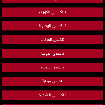
تــاكــسـي الكويـت
تــاكـسـي الوطــيـة
تاكسي المرقاب
تاكسي الدوحة
تاكسي الفيحاء
تاكسي قرطبة
تـاكــسـي الـشـويخ