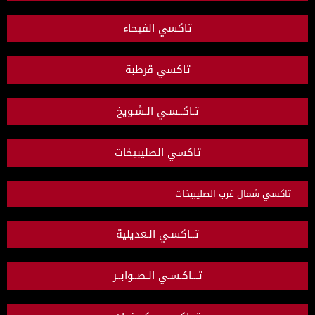
تاكسي الفيحاء
تاكسي قرطبة
تـاكــسـي الـشـويخ
تاكسي الصليبيخات
تاكسي شمال غرب الصليبيخات
تــاكسـي الـعديلية
تـــاكـسـي الـصــوابــر