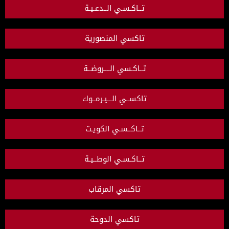
تــاكـسـي الــدعـيـة
تاكسي المنصورية
تــاكـسي الــــروضــة
تاكســي الـــيـرمــوك
تــاكــسـي الكويـت
تــاكـسـي الوطــيـة
تاكسي المرقاب
تاكسي الدوحة