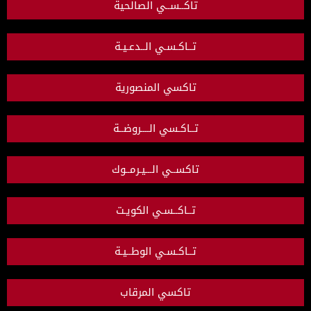
تاكــســي الصالحية
تــاكـسـي الــدعـيـة
تاكسي المنصورية
تــاكـسي الــــروضــة
تاكســي الـــيـرمــوك
تــاكــسـي الكويـت
تــاكـسـي الوطــيـة
تاكسي المرقاب