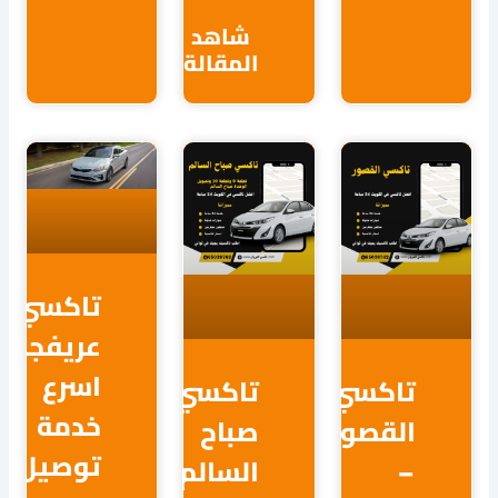
شاهد
المقالة
تاكسي
عريفجان|
اسرع
اكسي
تاكسي
خدمة
لقصور
صباح
توصيل|65038762
السالم