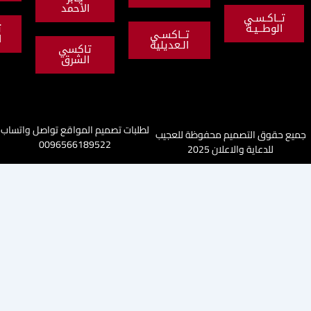
الأحمد
ي
ة
تاكسي
تــاكسـي
النهضة
الـعديلية
تاكسي
الشرق
لطلبات تصميم المواقع تواصل واتساب
تصميم محفوظة للعجيب
0096566189522
والاعلان 2025