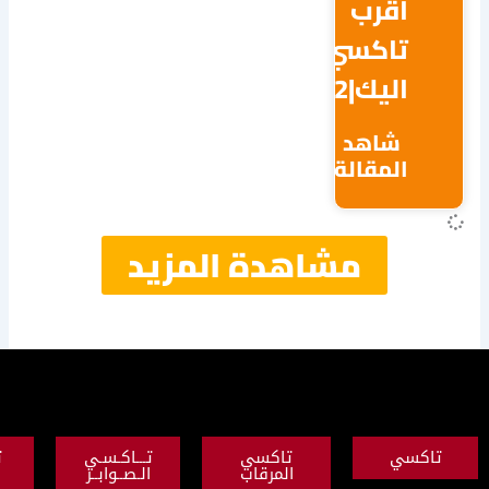
قرب
اكسي
ك|65038762
اهد
مقالة
مشاهدة المزيد
تاكسي
تـــاكـسـي
تاكسي
المرقاب
الـصــوابــر
النزهة