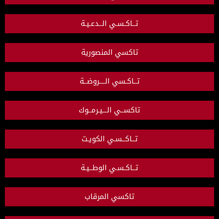
تــاكـسـي الــدعـيـة
تاكسي المنصورية
تــاكـسي الــــروضــة
تاكســي الـــيـرمــوك
تــاكــسـي الكويـت
تــاكـسـي الوطــيـة
تاكسي المرقاب