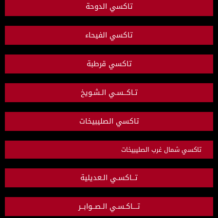
تاكسي الدوحة
تاكسي الفيحاء
تاكسي قرطبة
تـاكــسـي الـشـويخ
تاكسي الصليبيخات
تاكسي شمال غرب الصليبيخات
تــاكسـي الـعديلية
تـــاكـسـي الـصــوابــر