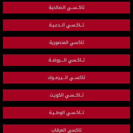
تاكــســي الصالحية
تــاكـسـي الــدعـيـة
تاكسي المنصورية
تــاكـسي الــــروضــة
تاكســي الـــيـرمــوك
تــاكــسـي الكويـت
تــاكـسـي الوطــيـة
تاكسي المرقاب