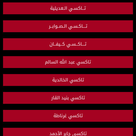
تــاكسـي الـعديلية
تـــاكـسـي الـصــوابــر
تـــاكــسـي كــيفــان
تاكسي عبد الله السالم
تاكسي الخالدية
تاكسي بنيد القار
تاكسي غرناطة
تاكسي جابر الأحمد