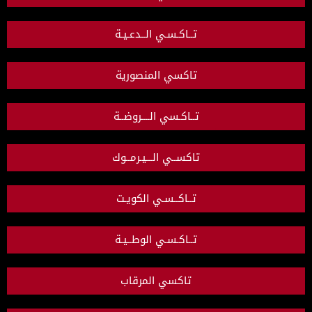
تــاكـسـي الــدعـيـة
تاكسي المنصورية
تــاكـسي الــــروضــة
تاكســي الـــيـرمــوك
تــاكــسـي الكويـت
تــاكـسـي الوطــيـة
تاكسي المرقاب