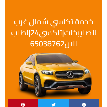
خدمة تكاسي شمال غرب
الصليبخات|تاكسي24|اطلب
الان65038762