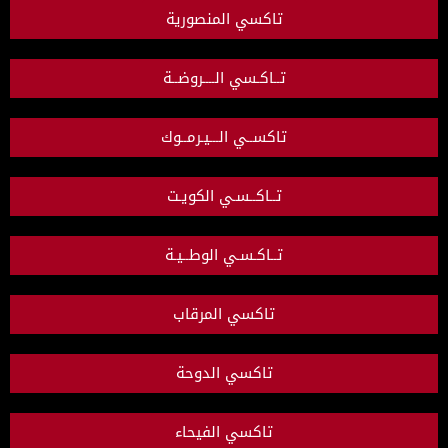
تاكسي المنصورية
تــاكـسي الــــروضــة
تاكســي الـــيـرمــوك
تــاكــسـي الكويـت
تــاكـسـي الوطــيـة
تاكسي المرقاب
تاكسي الدوحة
تاكسي الفيحاء