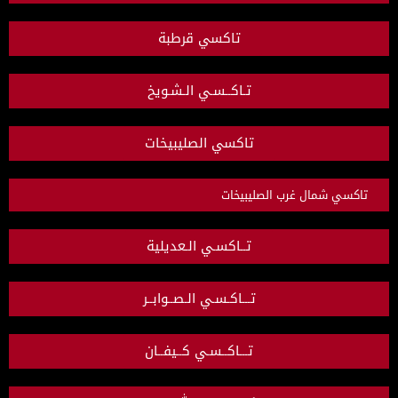
تاكسي قرطبة
تـاكــسـي الـشـويخ
تاكسي الصليبيخات
تاكسي شمال غرب الصليبيخات
تــاكسـي الـعديلية
تـــاكـسـي الـصــوابــر
تـــاكــسـي كــيفــان