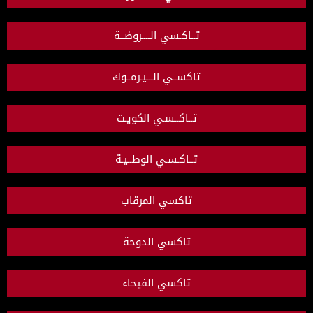
تــاكـسي الــــروضــة
تاكســي الـــيـرمــوك
تــاكــسـي الكويـت
تــاكـسـي الوطــيـة
تاكسي المرقاب
تاكسي الدوحة
تاكسي الفيحاء