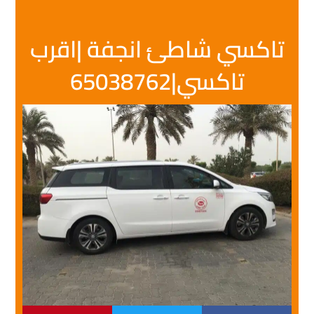
تاكسي شاطئ انجفة |اقرب
تاكسي|65038762