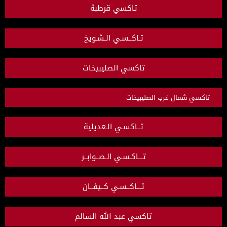
تاكسي قرطبة
تـاكــسـي الـشـويخ
تاكسي الصليبيخات
تاكسي شمال غرب الصليبيخات
تــاكسـي الـعديلية
تـــاكـسـي الـصــوابــر
تـــاكــسـي كــيفــان
تاكسي عبد الله السالم