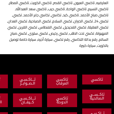
كسي العيون
,
تاكسي القصر
,
تاكسي الكويت
,
تاكسي المطار
,
يم
,
تاكسي الواحة
,
تاكسي جيب
,
تاكسي سعد العبدالله
,
 الأحمد
,
تاكسي كبد
,
تكاسي
,
تكاسي جابر الأحمد
,
تكسي
,
كسي الخيران
,
تكسي السلام
,
تكسي الصباحية
,
تكسي العدان
,
لة
,
تكسي الفحيحيل
,
تكسي الفنطاس
,
تكسي القرين
,
تكسي
سي تحت الطلب
,
تكسي رخيص
,
تكسي سلوى
,
تكسي صباح
بدالة التكاسي
,
رقم تكسي
,
سيارة أجره
,
سيارة خاصة توصيل
رة كبيرة
تاكسي
تـــاكـسـي
تاكسي
المرقاب
الـصــوابــر
النزهة
ي
ة
تاكسي
تـــاكــسـي
تاكسي
الدوحة
كــيفــان
القادسية
ي