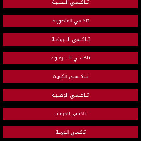
تــاكـسـي الــدعـيـة
تاكسي المنصورية
تــاكـسي الــــروضــة
تاكســي الـــيـرمــوك
تــاكــسـي الكويـت
تــاكـسـي الوطــيـة
تاكسي المرقاب
تاكسي الدوحة