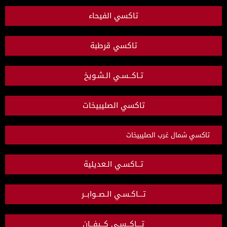
تاكسي الفيحاء
تاكسي قرطبة
تـاكــسـي الـشـويخ
تاكسي الصليبيخات
تاكسي شمال غرب الصليبيخات
تــاكسـي الـعديلية
تـــاكـسـي الـصــوابــر
تـــاكــسـي كــيفــان