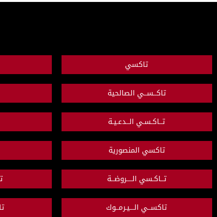
تاكسي
تاكــســي الصالحية
تــاكـسـي الــدعـيـة
تاكسي المنصورية
تــاكـسي الــــروضــة
ت
تاكســي الـــيـرمــوك
تا