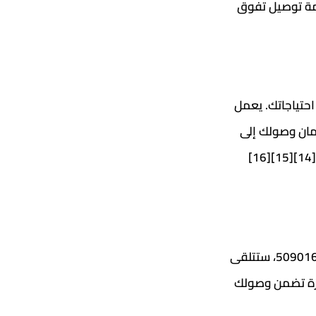
دمة توصيل تفوق
احتياجاتك. يعمل
ضمان وصولك إلى
في تكسي كويت كاب، يمكنكم الاعتماد على خدمة توصيل العدان على مدار الساعة. بمجرد الاتصال على الرقم 50901617، ستتلقى
يزة تضمن وصولك