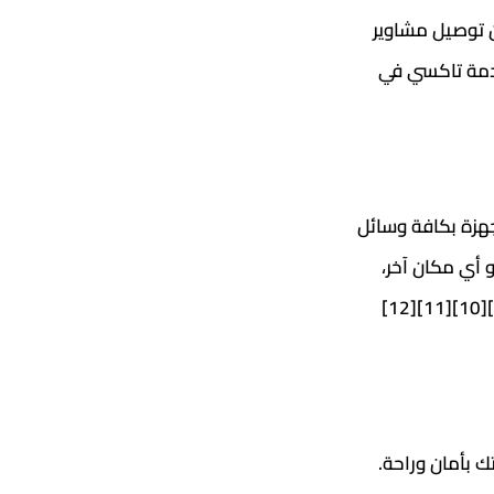
لـ 24 ساعة. يقدم تكسي العدان توصيل مشاوير
ى الرقم 50901617 للاستمتاع بأفضل خدمة تاكسي في
هزة بكافة وسائل
 أي مكان آخر،
 بأمان وراحة.