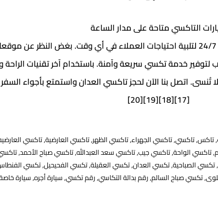
رات التاكسي متاحة على مدار الساعة
تعمل مشاوير تكسي العدان على مدار الساعة 24/7 لتلبية احتياجات العملاء في أي وقت. بغض النظر
ب لتوفير خدمة تكسي سريعة وآمنة. باستخدام آخر تقنيات الراحة 
تُنسى. اتصل بنا الآن لحجز تاكسي العدان واستمتع بأجواء السفر ا
[17][18][19][20]
,
تاكس
,
تاكسي
,
تاكسي الجهراء
,
تاكسي الظهر
,
تاكسي العارضية
,
تاكسي العارضيه
م
,
تاكسي الواحة
,
تاكسي جيب
,
تاكسي سعد العبدالله
,
تاكسي صباح الأحمد
,
تاكسي
,
تكسي الصباحية
,
تكسي العدان
,
تكسي العقيلة
,
تكسي الفحيحيل
,
تكسي الفنطاس
وى
,
تكسي صباح السالم
,
رقم بدالة التكاسي
,
رقم تكسي
,
سيارة أجره
,
سيارة خاصة 