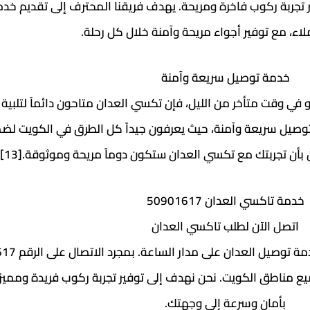
فير تجربة ركوب فاخرة ومريحة. يهدف فريقنا المحترف إلى تقديم خ
اء، مع توفير أجواء مريحة وآمنة خلال كل رحلة.
خدمة توصيل سريعة وآمنة
 في وقت متأخر من الليل، فإن تكسي العدان متاحون دائماً لتلبية 
 توصيل سريعة وآمنة، حيث يعرفون جيداً كل الطرق في الكويت ل
جربتك مع تكسي العدان ستكون دوماً مريحة وموثوقة.[13][14][15][16]
خدمة تاكسي العدان 50901617
اتصل الآن لطلب تاكسي العدان
ع مناطق الكويت. نحن نهدف إلى توفير تجربة ركوب فريدة ومم
بأمان وسرعة إلى وجهتك.