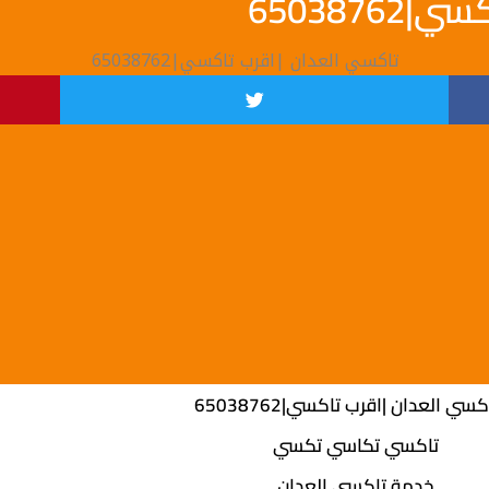
650387
تاكسي تكاسي تكسي
خدمة تاكسي العدان