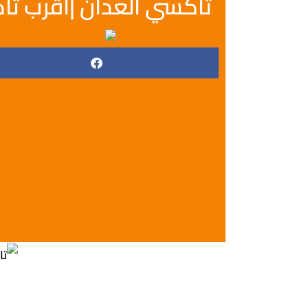
تاكسي العدان |اقرب تاكسي|62