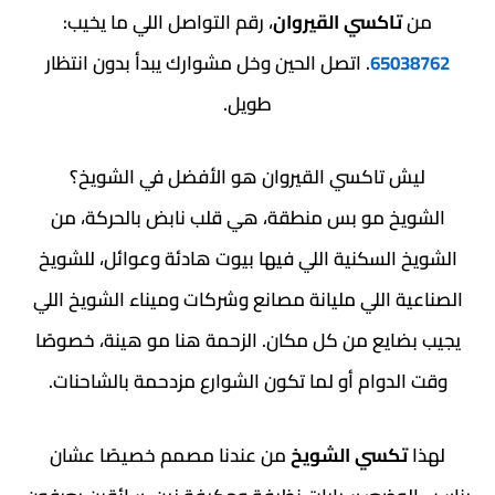
اكسي القيروان
، رقم التواصل اللي ما يخيب:
650
. اتصل الحين وخل مشوارك يبدأ بدون انتظار
طويل.
 تاكسي القيروان هو الأفضل في الشويخ؟
خ مو بس منطقة، هي قلب نابض بالحركة، من
السكنية اللي فيها بيوت هادئة وعوائل، للشويخ
 اللي مليانة مصانع وشركات وميناء الشويخ اللي
ايع من كل مكان. الزحمة هنا مو هينة، خصوصًا
دوام أو لما تكون الشوارع مزدحمة بالشاحنات.
كسي الشويخ
من عندنا مصمم خصيصًا عشان