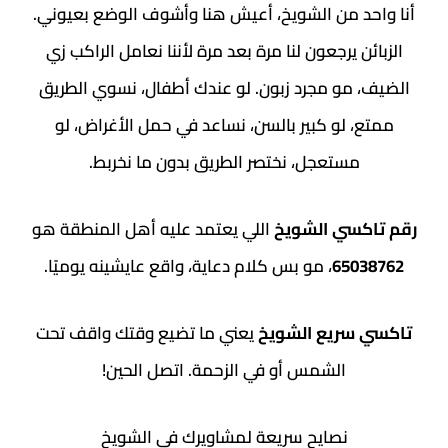
د من الشويخ، أعيش هنا وأشوف الوضع بعيوني.
ن يرجعون لنا مرة بعد مرة لأننا نعامل الراكب زي
مو مجرد زبون. لو عندك أطفال، نسوي الطريق
 لو كبير بالسن، نساعد في حمل الأغراض، لو
مستعجل، نختصر الطريق بدون ما نخربط.
سي الشويخ
اللي يعتمد عليه أهل المنطقة هو
650
، مو بس كلام دعاية، واقع عايشينه يوميًا.
سريع الشويخ
يعني ما تضيع وقتك واقف تحت
الشمس أو في الزحمة. اتصل الحين!
نصايح سريعة لمشاويرك في الشويخ