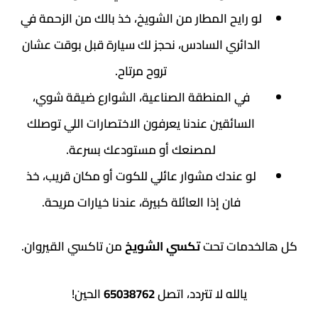
و رايح المطار من الشويخ، خذ بالك من الزحمة في
لدائري السادس، نحجز لك سيارة قبل بوقت عشان
تروح مرتاح.
في المنطقة الصناعية، الشوارع ضيقة شوي،
السائقين عندنا يعرفون الاختصارات اللي توصلك
لمصنعك أو مستودعك بسرعة.
لو عندك مشوار عائلي للكوت أو مكان قريب، خذ
فان إذا العائلة كبيرة، عندنا خيارات مريحة.
دمات تحت
تكسي الشويخ
من تاكسي القيروان.
يالله لا تتردد، اتصل
65038762
الحين!