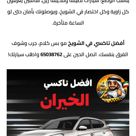
ضع: سيارات نظيفة ومكيفة زين، سائقين يعرفون
وكل اختصار في الشويخ، ويوصلونك بأمان حتى لو
الساعة متأخرة.
اكسي في الشويخ
مو بس كلام، جرب وشوف
فسك. اتصل الحين على
65038762
واطلب سيارتك!