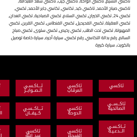
يم
,
تاكسي الواحة
,
تاكسي جيب
,
تاكسي سعد العبدالله
,
 الأحمد
,
تاكسي كبد
,
تكاسي
,
تكاسي جابر الأحمد
,
تكسي
,
كسي الخيران
,
تكسي السلام
,
تكسي الصباحية
,
تكسي العدان
,
لة
,
تكسي الفحيحيل
,
تكسي الفنطاس
,
تكسي القرين
,
تكسي
سي تحت الطلب
,
تكسي رخيص
,
تكسي سلوى
,
تكسي صباح
بدالة التكاسي
,
رقم تكسي
,
سيارة أجره
,
سيارة خاصة توصيل
رة كبيرة
تاكسي
تـــاكـسـي
تاكسي
المرقاب
الـصــوابــر
النزهة
ي
ة
تاكسي
تـــاكــسـي
تاكسي
الدوحة
كــيفــان
القادسية
ي
ة
تاكسي
تاكسي
تـاكــــي
الفيحاء
عبد الله
القـيـروان