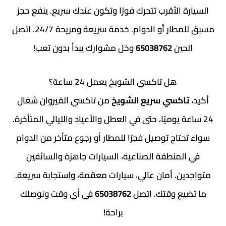
الأقرب تتحرك فورًا وتكون عندك سريع. ينفع حجز
مسبق للمطار أو الدوام. خدمة سريعة ومريحة 24/7. اتصل
ين
65038762
وخل مشوارك يبدأ بدون تعب!
هل تاكسي الشويخ يعمل 24 ساعة؟
كسي سريع الشويخ
من تاكسي القيروان شغال
 يوميًا، حتى في العطل والأعياد والليالي المتأخرة.
اج توصيل فجرًا للمطار أو رجوع متأخر من الدوام
منطقة الصناعية، السيارات جاهزة والسائقين
. أمان عالي، سيارات معقمة، واستجابة سريعة.
ع وقتك. اتصل
65038762
في أي وقت ونوصلك
براحة!