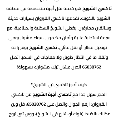
لشويخ
هو خدمة نقل أجرة متخصصة في منطقة
الكويت، تقدمها تاكسي القيروان بسيارات حديثة
محترفين. يغطي الشويخ السكنية والصناعية، مع
جابة عالية وأمان مضمون. سواء مشوار يومي،
مطار، أو نقل عائلي،
تكسي الشويخ
يوفر راحة
ا في انتظار طويل ولا مفاجآت في السعر. اتصل
65038
الحين عشان ترتب مشوارك بسهولة!
كيف أحجز تاكسي في الشويخ؟
سهل جدًا مع
تاكسي أجرة الشويخ
من تاكسي
ان: ارفع الجوال واتصل على
65038762
، قل وين
لضبط (بلوك أو شارع في الشويخ)، ووين تبي تروح.