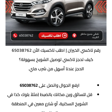
سي الخيران | اطلب تاكسيك الأن 65038762
ف تحجز تاكسي توصيل الشويخ بسهولة؟
الحجز عندنا أسهل من شرب ماي.
ارفع الجوال واتصل على
65038762
ل للسائق وين مكانك بالضبط (مثلاً بلوك كذا في
الشويخ السكنية، أو شارع معين في المنطقة