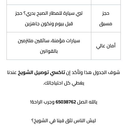
تبي سيارة للمطار الصبح بدري؟ حجز
ق
قبل بيوم ونكون جاهزين
سيارات مؤمنة، سائقين ملتزمين
الي
بالقوانين
ول هذا وتأكد إن
تاكسي توصيل الشويخ
عندنا
يغطي كل احتياجاتك.
يالله اتصل
65038762
وجرب الراحة!
ليش الناس تثق فينا في الشويخ؟