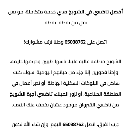
كسي في الشويخ
يعني خدمة متكاملة، مو بس
نقل من نقطة لنقطة.
تصل على
65038762
وخلنا نرتب مشوارك!
نطقة غالية علينا، ناسها طيبين وحركتها دايمة،
فخورين إننا جزء من حياتهم اليومية. سواء كنت
 البلوكات السكنية الهادئة، أو تدير أعمال في
الصناعية، أو تزور الميناء،
تاكسي أجرة الشويخ
سي القيروان موجود عشان يخفف عنك التعب.
فرق، اتصل
65038762
اليوم، وإن شاء الله نكون