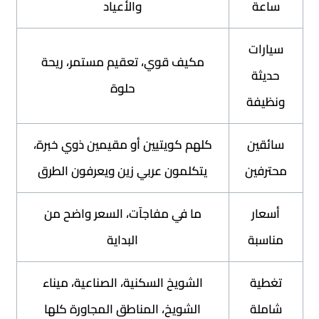
والأعياد
ت
مكيف قوي، تعقيم مستمر، ريحة
ة
حلوة
ة
ن
كلهم كويتيين أو مقيمين ذوي خبرة،
ين
يتكلمون عربي زين ويعرفون الطرق
ر
ما في مفاجآت، السعر واضح من
ة
البداية
ة
الشويخ السكنية، الصناعية، ميناء
ة
الشويخ، المناطق المجاورة كلها