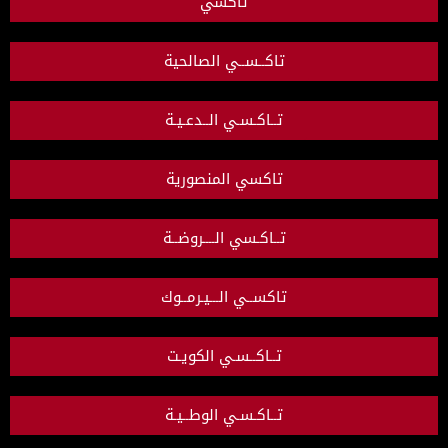
تاكسي
تاكــســي الصالحية
تــاكـسـي الــدعـيـة
تاكسي المنصورية
تــاكـسي الــــروضــة
تاكســي الـــيـرمــوك
تــاكــسـي الكويـت
تــاكـسـي الوطــيـة